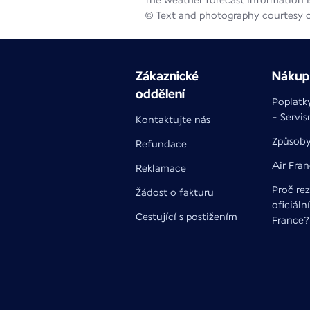
The weather forecast information is
© Text and photography courtesy 
Zákaznické
Nákup 
oddělení
Poplatk
- Servis
Kontaktujte nás
Způsoby
Refundace
Air Fra
Reklamace
Proč rez
Žádost o fakturu
oficiáln
Cestující s postižením
France?