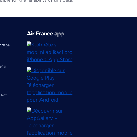
le for the reliability of this data.
Air France app
orate
ace
ance