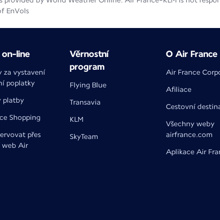
 provided by World Weather Online. Air France-KLM is not responsib
of EnVols
on-line
Věrnostní
O Air France
program
y za vystavení
Air France Corp
ní poplatky
Flying Blue
Afiliace
 platby
Transavia
Cestovní destin
nce Shopping
KLM
Všechny weby
ervovat přes
airfrance.com
SkyTeam
í web Air
Aplikace Air Fr