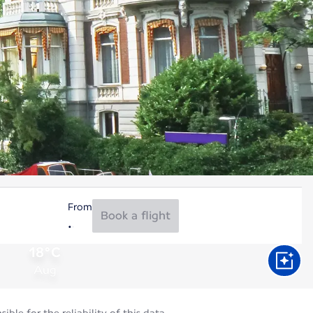
From
Book a flight
18°C
Aug