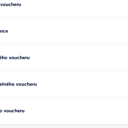
 voucheru
ence
ného voucheru
telného voucheru
ho voucheru